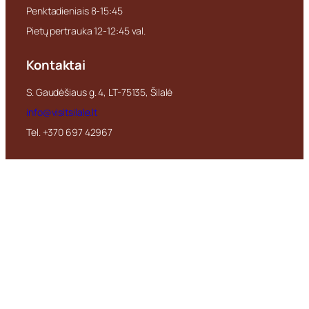
Penktadieniais 8-15:45
Pietų pertrauka 12-12:45 val.
Kontaktai
S. Gaudėšiaus g. 4, LT-75135, Šilalė
info@visitsilale.lt
Tel. +370 697 42967