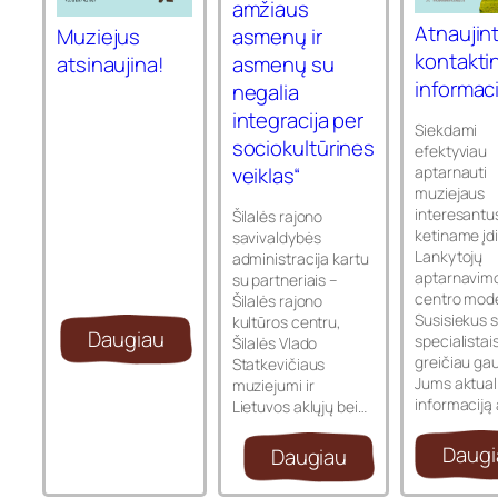
amžiaus
Atnaujin
asmenų ir
Muziejus
kontakti
asmenų su
atsinaujina!
informaci
negalia
integracija per
Siekdami
sociokultūrines
efektyviau
veiklas“
aptarnauti
muziejaus
interesantu
Šilalės rajono
ketiname įdi
savivaldybės
Lankytojų
administracija kartu
aptarnavim
su partneriais –
centro mode
Šilalės rajono
Susisiekus 
kultūros centru,
Daugiau
specialistai
Šilalės Vlado
greičiau gau
Statkevičiaus
Jums aktual
muziejumi ir
informaciją
Lietuvos aklųjų bei…
Daugi
Daugiau