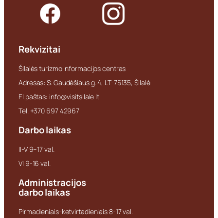
Rekvizitai
Šilalės turizmo informacijos centras
Adresas: S. Gaudėšiaus g. 4, LT-75135, Šilalė
El.paštas: info@visitsilale.lt
Tel. +370 697 42967
Darbo laikas
II-V 9–17 val.
VI 9-16 val.
Administracijos
darbo laikas
Pirmadieniais-ketvirtadieniais 8-17 val.