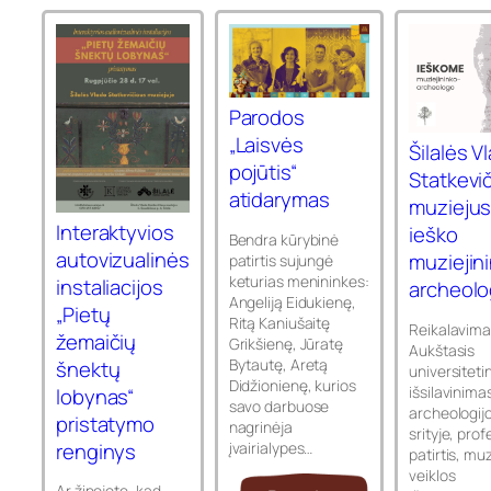
Parodos
„Laisvės
Šilalės V
pojūtis“
Statkevi
atidarymas
muzieju
Interaktyvios
ieško
Bendra kūrybinė
autovizualinės
muziejin
patirtis sujungė
keturias menininkes:
instaliacijos
archeol
Angeliją Eidukienę,
„Pietų
Ritą Kaniušaitę
Reikalavima
žemaičių
Grikšienę, Jūratę
Aukštasis
Bytautę, Aretą
šnektų
universiteti
Didžionienę, kurios
išsilavinima
lobynas“
savo darbuose
archeologij
pristatymo
nagrinėja
srityje, prof
renginys
įvairialypes…
patirtis, mu
veiklos
Ar žinojote, kad