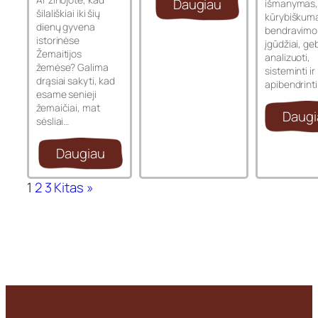
Daugiau
išmanymas
šilališkiai iki šių
kūrybiškuma
dienų gyvena
bendravimo
istorinėse
įgūdžiai, ge
Žemaitijos
analizuoti,
žemėse? Galima
sisteminti ir
drąsiai sakyti, kad
apibendrint
esame senieji
žemaičiai, mat
Daugi
sėsliai…
Daugiau
1
2
3
Kitas »