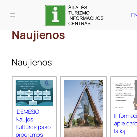
Eiti
prie
E
E
turinio
Naujienos
Naujienos
DĖMESIO!
Informaci
Naujos
apie dar
Kultūros paso
laiką
programos