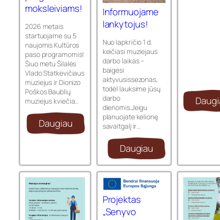
moksleiviams!
Informuojame
lankytojus!
2026 metais
startuojame su 5
Nuo lapkričio 1 d.
naujomis Kultūros
keičiasi muziejaus
paso programomis!
darbo laikas –
Šiuo metu Šilalės
baigėsi
Vlado Statkevičiaus
aktyvusissezonas,
muziejus ir Dionizo
todėl lauksime jūsų
Poškos Baublių
darbo
Daugi
muziejus kviečia…
dienomis.Jeigu
planuojate kelionę
Daugiau
savaitgalį ir…
Daugiau
Projektas
„Senyvo