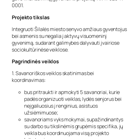
0001.
Projekto tikslas
Integruoti Šilalės miesto senyvo amžiaus gyventojus
bei asmenis su negalia į aktyvų visuomeninį
gyvenimą, sudarant galimybes dalyvauti įvairiose
sociokultūrinėse veiklose.
Pagrindinės veiklos
1. Savanoriškos veiklos skatinimas bei
koordinavimas:
bus pritraukti ir apmokyti 5 savanoriai, kurie
padės organizuoti veiklas, lydės senjorus bei
neįgaliuosius į renginius, asistuos
užsiėmimuose;
savanoriams vyks mokymai, supažindinantys
su darbo su tikslinėmis grupėmis specifika, jų
veikla bus koordinuojama visą projekto