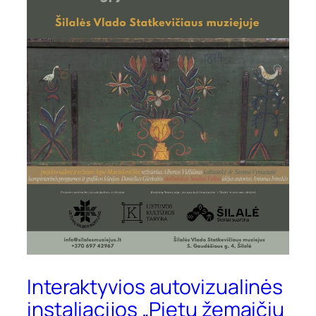
Interaktyvios autovizualinės
instaliacijos „Pietų žemaičių