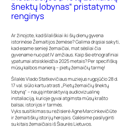
šnektų lobynas“ pristatymo
renginys
Ar žinojote, kad šilališkiai iki šių dienų gyvena
istorinėse Žemaitijos žemėse? Galima drąsiai sakyti,
kad esame senieji žemaičiai, mat sėsliai čia
gyvename nuo pat IV amžiaus. Kaip šie etnografiniai
ypatumai atsiskleidžia 2025 metais? Per specifišką
mūsų kalbos manierą – pietų žemaičių tarmę!
Šilalės Vlado Statkevičiaus muziejus rugpjūčio 28 d.
17 val. siūlo kartu atrasti „Pietų žemaičių šnektų
lobyną“ – naują interaktyvią audiovizualinę
instaliaciją, kurioje gyvai atgimsta mūsų krašto
balsai, istorijos ir tarmės.
Vyks susitikimas su režisierė Agne Marcinkevičiūte
ir žemaitiškų istorijų herojais. Galėsime pasilyginti
su kitais žemaičiais iš Šiaurės Lietuvos.