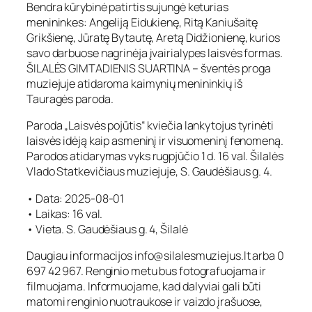
Bendra kūrybinė patirtis sujungė keturias
menininkes: Angeliją Eidukienę, Ritą Kaniušaitę
Grikšienę, Jūratę Bytautę, Aretą Didžionienę, kurios
savo darbuose nagrinėja įvairialypes laisvės formas.
ŠILALĖS GIMTADIENIS SUARTINA – šventės proga
muziejuje atidaroma kaimynių menininkių iš
Tauragės paroda.
Paroda „Laisvės pojūtis“ kviečia lankytojus tyrinėti
laisvės idėją kaip asmeninį ir visuomeninį fenomeną.
Parodos atidarymas vyks rugpjūčio 1 d. 16 val. Šilalės
Vlado Statkevičiaus muziejuje, S. Gaudėšiaus g. 4.
• Data: 2025-08-01
• Laikas: 16 val.
• Vieta. S. Gaudėšiaus g. 4, Šilalė
Daugiau informacijos info@silalesmuziejus.lt arba 0
697 42 967. Renginio metu bus fotografuojama ir
filmuojama. Informuojame, kad dalyviai gali būti
matomi renginio nuotraukose ir vaizdo įrašuose,