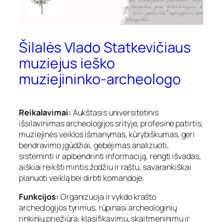
Šilalės Vlado Statkevičiaus
muziejus ieško
muziejininko-archeologo
Reikalavimai:
Aukštasis universitetinis
išsilavinimas archeologijos srityje, profesinė patirtis,
muziejinės veiklos išmanymas, kūrybiškumas, geri
bendravimo įgūdžiai, gebėjimas analizuoti,
sisteminti ir apibendrinti informaciją, rengti išvadas,
aiškiai reikšti mintis žodžiu ir raštu, savarankiškai
planuoti veiklą bei dirbti komandoje.
Funkcijos:
Organizuoja ir vykdo krašto
archeologijos tyrimus, rūpinasi archeologinių
rinkinių priežiūra, klasifikavimu, skaitmeninimu ir