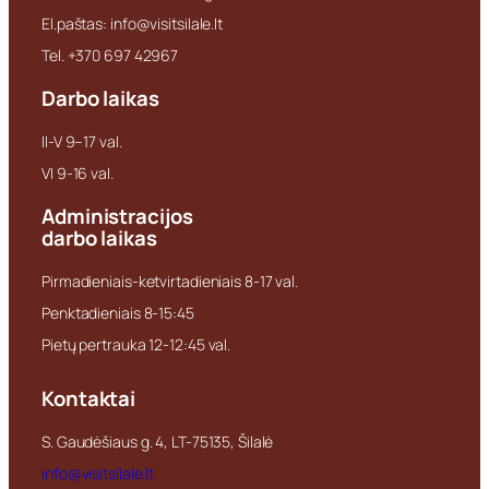
El.paštas: info@visitsilale.lt
Tel. +370 697 42967
Darbo laikas
II-V 9–17 val.
VI 9-16 val.
Administracijos
darbo laikas
Pirmadieniais-ketvirtadieniais 8-17 val.
Penktadieniais 8-15:45
Pietų pertrauka 12-12:45 val.
Kontaktai
S. Gaudėšiaus g. 4, LT-75135, Šilalė
info@visitsilale.lt