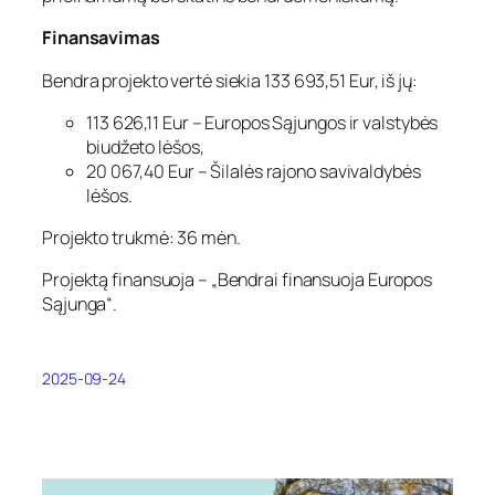
Finansavimas
Bendra projekto vertė siekia 133 693,51 Eur, iš jų:
113 626,11 Eur – Europos Sąjungos ir valstybės
biudžeto lėšos,
20 067,40 Eur – Šilalės rajono savivaldybės
lėšos.
Projekto trukmė: 36 mėn.
Projektą finansuoja – „Bendrai finansuoja Europos
Sąjunga“.
2025-09-24