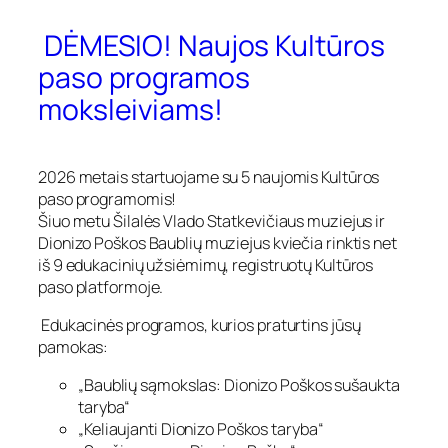
DĖMESIO! Naujos Kultūros
paso programos
moksleiviams!
2026 metais startuojame su 5 naujomis Kultūros
paso programomis!
Šiuo metu Šilalės Vlado Statkevičiaus muziejus ir
Dionizo Poškos Baublių muziejus kviečia rinktis net
iš 9 edukacinių užsiėmimų, registruotų Kultūros
paso platformoje.
Edukacinės programos, kurios praturtins jūsų
pamokas:
„Baublių sąmokslas: Dionizo Poškos sušaukta
taryba“
„Keliaujanti Dionizo Poškos taryba“