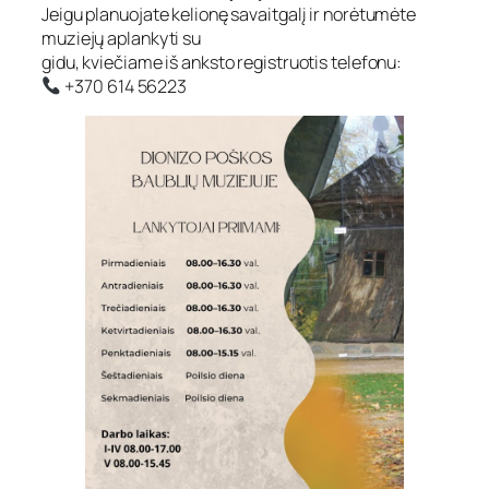
Jeigu planuojate kelionę savaitgalį ir norėtumėte
muziejų aplankyti su
gidu, kviečiame iš anksto registruotis telefonu:
+370 614 56223