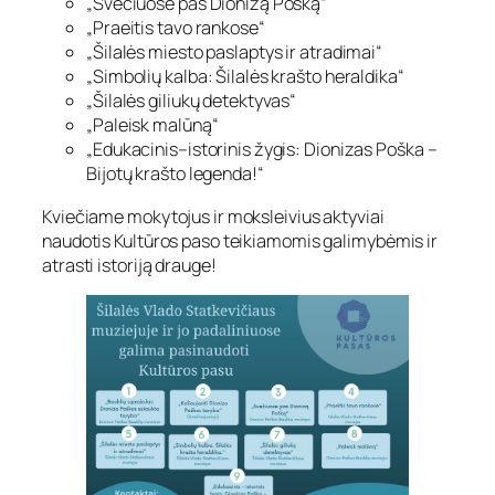
„Svečiuose pas Dionizą Pošką“
„Praeitis tavo rankose“
„Šilalės miesto paslaptys ir atradimai“
„Simbolių kalba: Šilalės krašto heraldika“
„Šilalės giliukų detektyvas“
„Paleisk malūną“
„Edukacinis–istorinis žygis: Dionizas Poška –
Bijotų krašto legenda!“
Kviečiame mokytojus ir moksleivius aktyviai
naudotis Kultūros paso teikiamomis galimybėmis ir
atrasti istoriją drauge!