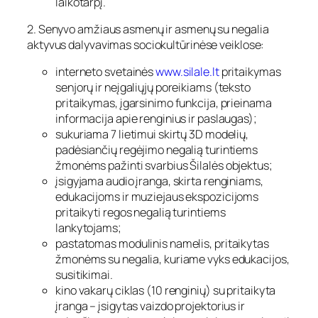
laikotarpį.
2. Senyvo amžiaus asmenų ir asmenų su negalia
aktyvus dalyvavimas sociokultūrinėse veiklose:
interneto svetainės
www.silale.lt
pritaikymas
senjorų ir neįgaliųjų poreikiams (teksto
pritaikymas, įgarsinimo funkcija, prieinama
informacija apie renginius ir paslaugas);
sukuriama 7 lietimui skirtų 3D modelių,
padėsiančių regėjimo negalią turintiems
žmonėms pažinti svarbius Šilalės objektus;
įsigyjama audio įranga, skirta renginiams,
edukacijoms ir muziejaus ekspozicijoms
pritaikyti regos negalią turintiems
lankytojams;
pastatomas modulinis namelis, pritaikytas
žmonėms su negalia, kuriame vyks edukacijos,
susitikimai.
kino vakarų ciklas (10 renginių) su pritaikyta
įranga – įsigytas vaizdo projektorius ir