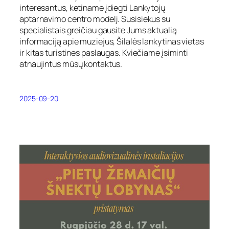
interesantus, ketiname įdiegti Lankytojų
aptarnavimo centro modelį. Susisiekus su
specialistais greičiau gausite Jums aktualią
informaciją apie muziejus, Šilalės lankytinas vietas
ir kitas turistines paslaugas. Kviečiame įsiminti
atnaujintus mūsų kontaktus.
2025-09-20