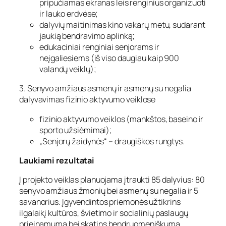
pripučiamas ekranas leis renginius organizuoti
ir lauko erdvėse;
dalyvių maitinimas kino vakarų metu, sudarant
jaukią bendravimo aplinką;
edukaciniai renginiai senjorams ir
neįgaliesiems (iš viso daugiau kaip 900
valandų veiklų);
3. Senyvo amžiaus asmenų ir asmenų su negalia
dalyvavimas fizinio aktyvumo veiklose
fizinio aktyvumo veiklos (mankštos, baseino ir
sporto užsiėmimai);
„Senjorų žaidynės“ – draugiškos rungtys.
Laukiami rezultatai
Į projekto veiklas planuojama įtraukti 85 dalyvius: 80
senyvo amžiaus žmonių bei asmenų su negalia ir 5
savanorius. Įgyvendintos priemonės užtikrins
ilgalaikį kultūros, švietimo ir socialinių paslaugų
prieinamumą bei skatins bendruomeniškumą.