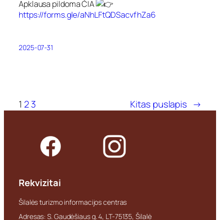
Apklausa pildoma ČIA
https://forms.gle/aNhLFtQDSacvfhZa6
2025-07-31
1
2
3
Kitas puslapis
→
Rekvizitai
Šilalės turizmo informacijos centras
Adresas: S. Gaudėšiaus g. 4, LT-75135, Šilalė