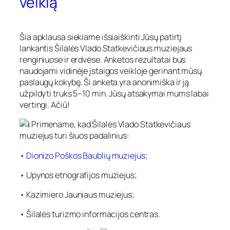
veiklą
Šia apklausa siekiame išsiaiškinti Jūsų patirtį
lankantis Šilalės Vlado Statkevičiaus muziejaus
renginiuose ir erdvėse. Anketos rezultatai bus
naudojami vidinėje įstaigos veikloje gerinant mūsų
paslaugų kokybę. Ši anketa yra anonimiška ir ją
užpildyti truks 5–10 min. Jūsų atsakymai mums labai
vertingi. Ačiū!
Primename, kad Šilalės Vlado Statkevičiaus
muziejus turi šiuos padalinius:
•
Dionizo Poškos Baublių muziejus
;
• Upynos etnografijos muziejus;
• Kazimiero Jauniaus muziejus;
• Šilalės turizmo informacijos centras.