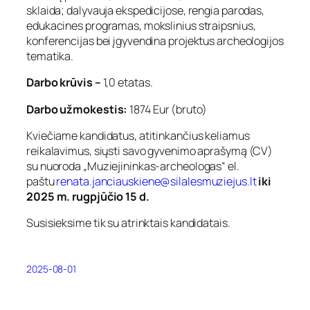
sklaida; dalyvauja ekspedicijose, rengia parodas,
edukacines programas, mokslinius straipsnius,
konferencijas bei įgyvendina projektus archeologijos
tematika.
Darbo krūvis –
1,0 etatas.
Darbo užmokestis:
1874 Eur (bruto)
Kviečiame kandidatus, atitinkančius keliamus
reikalavimus, siųsti savo gyvenimo aprašymą (CV)
su nuoroda „Muziejininkas-archeologas“ el.
paštu
renata.janciauskiene@silalesmuziejus.lt
iki
2025 m. rugpjūčio 15 d.
Susisieksime tik su atrinktais kandidatais.
2025-08-01