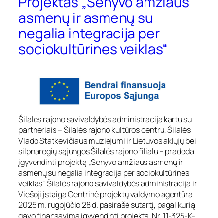
Projektas „Senyvo amžiaus
asmenų ir asmenų su
negalia integracija per
sociokultūrines veiklas“
Šilalės rajono savivaldybės administracija kartu su
partneriais – Šilalės rajono kultūros centru, Šilalės
Vlado Statkevičiaus muziejumi ir Lietuvos aklųjų bei
silpnaregių sąjungos Šilalės rajono filialu – pradeda
įgyvendinti projektą „Senyvo amžiaus asmenų ir
asmenų su negalia integracija per sociokultūrines
veiklas“ Šilalės rajono savivaldybės administracija ir
Viešoji įstaiga Centrinė projektų valdymo agentūra
2025 m. rugpjūčio 28 d. pasirašė sutartį, pagal kurią
gavo finansavimą įgyvendinti projektą Nr. 11-325-K-