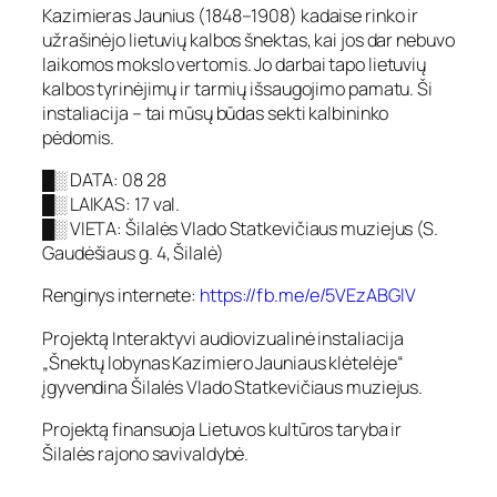
Kazimieras Jaunius (1848–1908) kadaise rinko ir
užrašinėjo lietuvių kalbos šnektas, kai jos dar nebuvo
laikomos mokslo vertomis. Jo darbai tapo lietuvių
kalbos tyrinėjimų ir tarmių išsaugojimo pamatu. Ši
instaliacija – tai mūsų būdas sekti kalbininko
pėdomis.
█░ DATA: 08 28
█░ LAIKAS: 17 val.
█░ VIETA: Šilalės Vlado Statkevičiaus muziejus (S.
Gaudėšiaus g. 4, Šilalė)
Renginys internete:
https://fb.me/e/5VEzABGlV
Projektą Interaktyvi audiovizualinė instaliacija
„Šnektų lobynas Kazimiero Jauniaus klėtelėje“
įgyvendina Šilalės Vlado Statkevičiaus muziejus.
Projektą finansuoja Lietuvos kultūros taryba ir
Šilalės rajono savivaldybė.